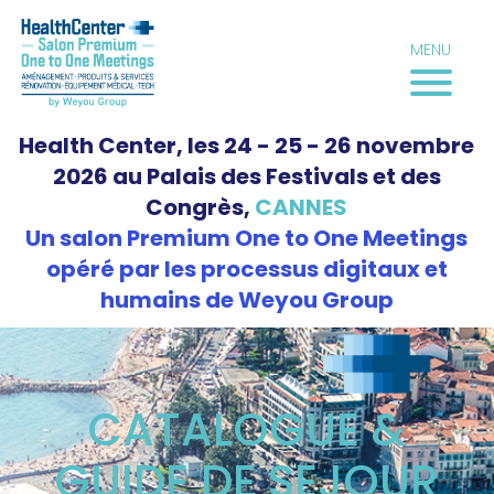
Aller
au
MENU
contenu
Health Center, les 24 - 25 - 26 novembre
2026 au Palais des Festivals et des
Congrès,
CANNES
Un salon Premium One to One Meetings
opéré par les processus digitaux et
humains de Weyou Group
CATALOGUE &
GUIDE DE SEJOUR